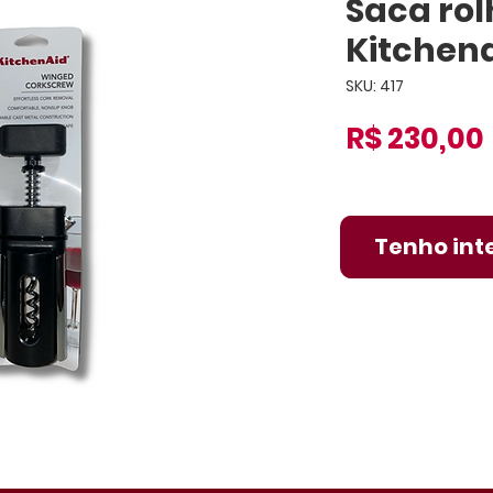
Saca rol
Kitchen
SKU: 417
R$ 230,00
Tenho int