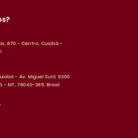
os?
s, 670 - Centro, Cuiabá -
l
iabá - Av. Miguel Sutil, 9300
 - MT, 78040-365, Brasil
o