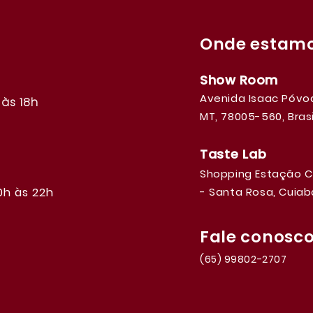
Onde
estam
Show Room
Avenida Isaac Póvoa
às 18h
MT, 78005-560, Brasi
Taste Lab
Shopping Estação Cu
0h às 22h
- Santa Rosa, Cuiabá
Fale conosc
(65) 99802-2707