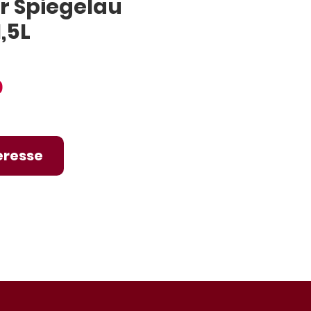
r Spiegelau
,5L
Preço
0
eresse