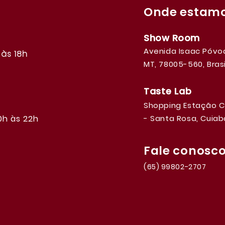
Onde
estam
Show Room
Avenida Isaac Póvoa
às 18h
MT, 78005-560, Brasi
Taste Lab
Shopping Estação Cu
0h às 22h
- Santa Rosa, Cuiabá
Fale conosc
(65) 99802-2707