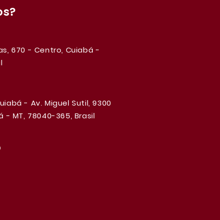
os?
s, 670 - Centro, Cuiabá -
l
iabá - Av. Miguel Sutil, 9300
 - MT, 78040-365, Brasil
o