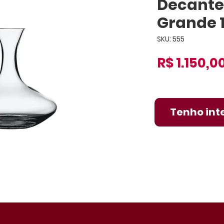
Decante
Grande 1
SKU: 555
R$ 1.150,0
Tenho int