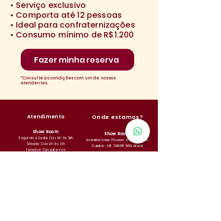
• Serviço exclusivo
• Comporta até 12 pessoas
• Ideal para confraternizações
• Consumo mínimo de R$1.200
Fazer minha reserva
*Consulte as condições com um de nossos
atendentes.
Atendimento
Onde
estamos?
Show Room
Show Room
Segunda a Sexta: Das 9h às 18h
Avenida Isaac Póvoas, 670 - Centro,
Sábado: Das 9h às 13h
Cuiabá - MT,
78005-560
, Brasil
Feriados: Consulte-nos
Taste Lab
Taste Lab
Shopping Estação Cuiabá - Av. Miguel
Segunda a Sábado: Das 10h às 22h
Sutil, 9300 - Santa Rosa, Cuiabá - MT,
Domingos: Das 11h às 22h
78040-365
, Brasil
Feriados: Consulte-nos
Fale conosco
(65) 99802-2707