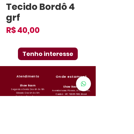
Tecido Bordô 4
grf
Preço
R$ 40,00
Tenho interesse
Atendimento
Onde
estamos?
Show Room
Show Room
Segunda a Sexta: Das 9h às 18h
Avenida Isaac Póvoas, 670 - Centro,
Sábado: Das 9h às 13h
Cuiabá - MT,
78005-560
, Brasil
Feriados: Consulte-nos
Taste Lab
Taste Lab
Shopping Estação Cuiabá - Av. Miguel
Segunda a Sábado: Das 10h às 22h
Sutil, 9300 - Santa Rosa, Cuiabá - MT,
Domingos: Das 11h às 22h
78040-365
, Brasil
Feriados: Consulte-nos
Fale conosco
(65) 99802-2707